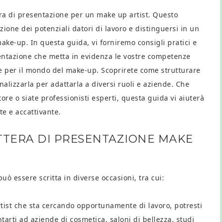
ra di presentazione per un make up artist. Questo
one dei potenziali datori di lavoro e distinguersi in un
e-up. In questa guida, vi forniremo consigli pratici e
esentazione che metta in evidenza le vostre competenze
one per il mondo del make-up. Scoprirete come strutturare
nalizzarla per adattarla a diversi ruoli e aziende. Che
tore o siate professionisti esperti, questa guida vi aiuterà
e e accattivante.
LETTERA DI PRESENTAZIONE MAKE
ò essere scritta in diverse occasioni, tra cui:
tist che sta cercando opportunamente di lavoro, potresti
tarti ad aziende di cosmetica, saloni di bellezza, studi